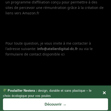
un programme d’affiliation conçu pour permettre à des
sites de percevoir une rémunération grâce à la création de
liens vers Amazon.fr
Pour toute question, je vous invite à me contacter à
l'adresse suivante:
info@atelierdigital-dc.fr
ou via le
formulaire de contact disponible ici
Poulailler Nestera :
design, durable et sans plastique – le
×
choix écologique pour vos poules
© 2026 PassionPoule.fr | Site internet hébergé chez
O2Switch
Découvrir →