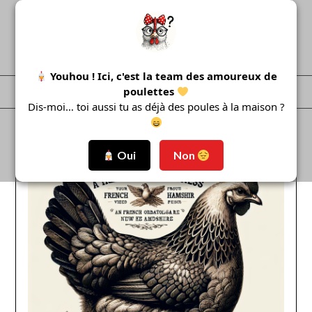
Skip
to
content
Youhou ! Ici, c'est la team des amoureux de
poulettes
Menu
Dis-moi… toi aussi tu as déjà des poules à la maison ?
Oui
Non