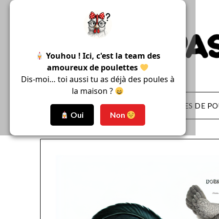
Skip
to
content
Youhou ! Ici, c'est la team des
amoureux de poulettes
Dis-moi… toi aussi tu as déjà des poules à
la maison ?
ACCUEIL
RACES DE PO
Oui
Non