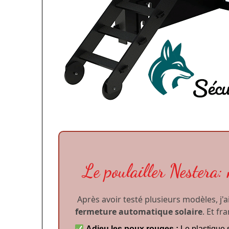
www.passionpoule.fr
Le poulailler Nestera:
Après avoir testé plusieurs modèles, j'
fermeture automatique solaire
. Et fr
Adieu les poux rouges :
Le plastique 