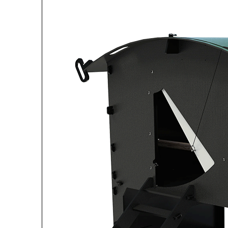
www.passionpoule.fr