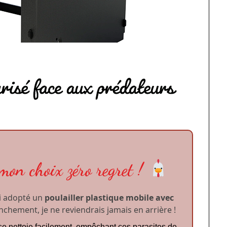
 mon choix zéro regret !
ai adopté un
poulailler plastique mobile avec
anchement, je ne reviendrais jamais en arrière !
se nettoie facilement, empêchant ces parasites de