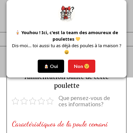
Skip
to
content
Youhou ! Ici, c'est la team des amoureux de
poulettes
Menu
Dis-moi… toi aussi tu as déjà des poules à la maison ?
Oui
Non
poule cemani Caractère
Alimentation Santé de cette
poulette
Que pensez-vous de
ces informations?
Caractéristiques de la poule cemani